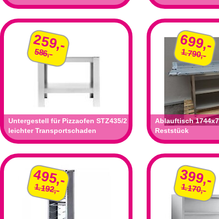
259,-
699,-
586,-
1.790,-
Untergestell für Pizzaofen STZ435/2
Ablauftisch 1744x
leichter Transportschaden
Reststück
495,-
399,-
1.192,-
1.170,-