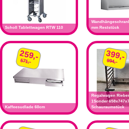
Wandhängeschrank
Scholl Tablettwagen RTW 110
mm Reststück
259,-
399,-
571,-
994,-
Regalwagen Rieber
1Sonder 658x747x
Kaffeesudlade 60cm
Schauraumstück