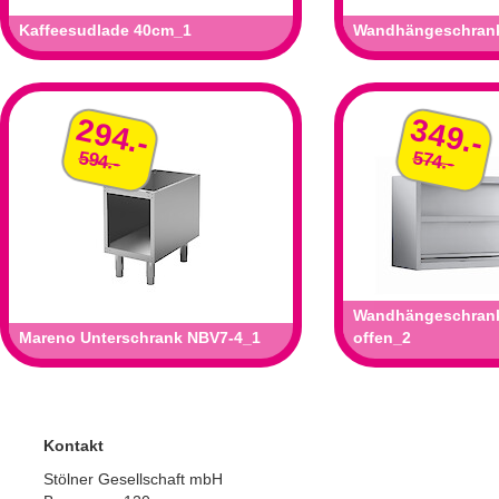
Kaffeesudlade 40cm_1
Wandhängeschrank
294.-
349.-
594.-
574.-
Wandhängeschran
Mareno Unterschrank NBV7-4_1
offen_2
Kontakt
Stölner Gesellschaft mbH