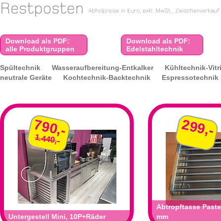
Download als PDF:
Download als PDF:
alle Produktgruppen
Edelstahltechnik
Spültechnik
Wasseraufbereitung-Entkalker
Kühltechnik-Vitr
neutrale Geräte
Kochtechnik-Backtechnik
Espressotechnik
299,-
790,-
1.440,-
Abtropftasse Past
Untergestell Mini, 10P+Räder
mm