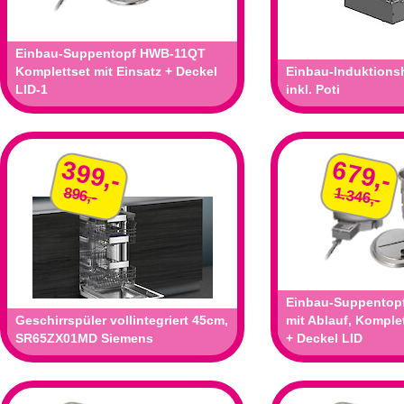
Einbau-Suppentopf HWB-11QT
Komplettset mit Einsatz + Deckel
Einbau-Induktionsh
LID-1
inkl. Poti
399,-
679,-
896,-
1.346,-
Einbau-Suppentop
Geschirrspüler vollintegriert 45cm,
mit Ablauf, Komplet
SR65ZX01MD Siemens
+ Deckel LID