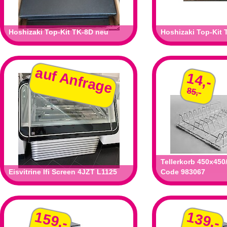
Hoshizaki Top-Kit TK-8D neu
Hoshizaki Top-Kit
auf Anfrage
14,-
85,-
Tellerkorb 450x450
Eisvitrine Ifi Screen 4JZT L1125
Code 983067
159,-
139,-