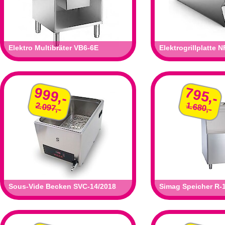
Elektro Multibräter VB6-6E
Elektrogrillplatte
999,-
795,-
2.097,-
1.680,-
Sous-Vide Becken SVC-14/2018
Simag Speicher R-