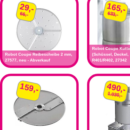
165,-
29,-
633,-
66,-
Robot Coupe Kutte
Robot Coupe Reibescheibe 2 mm,
(Schüssel, Deckel,
27577, neu - Abverkauf
R401/R402, 27342
159,-
490,-
1.030,-