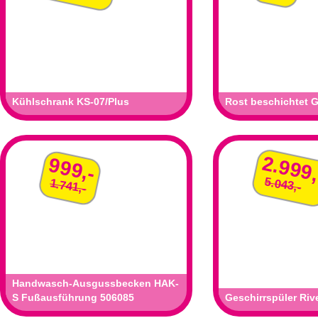
Kühlschrank KS-07/Plus
Rost beschichtet 
2.999,
999,-
5.043,-
1.741,-
Handwasch-Ausgussbecken HAK-
S Fußausführung 506085
Geschirrspüler Riv