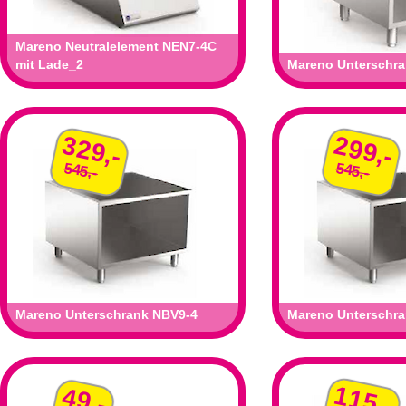
Mareno Neutralelement NEN7-4C
mit Lade_2
Mareno Unterschr
329,-
299,-
545,-
545,-
Mareno Unterschrank NBV9-4
Mareno Unterschr
115,-
49,-