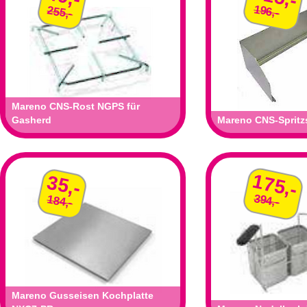
196,-
255,-
Mareno CNS-Rost NGPS für
Gasherd
Mareno CNS-Spritz
175,-
35,-
394,-
184,-
Mareno Gusseisen Kochplatte