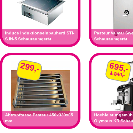
Inducs Induktionseinbauherd STI-
Pasteur Valmar Swe
S.IN-5 Schauraumgerät
Schauraumgerät
299,-
695,-
1.840,-
Abtropftasse Pasteur 450x330x65
Hochleistungsmüh
mm
Olympus KR Schau