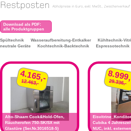
Download als PDF:
alle Produktgruppen
Spültechnik
Wasseraufbereitung-Entkalker
Kühltechnik-Vitr
neutrale Geräte
Kochtechnik-Backtechnik
Espressotechnik
4.165,-
8.999,
12.463,-
29.336,-
Alto-Shaam Cook&Hold-Ofen,
Eisvitrine_Konditore
Räucherofen 750-SK/SX mit
Cubika 4 Jahreszei
Glastüre (Ser.Nr.3016518-5)
NUC, inkl. externe