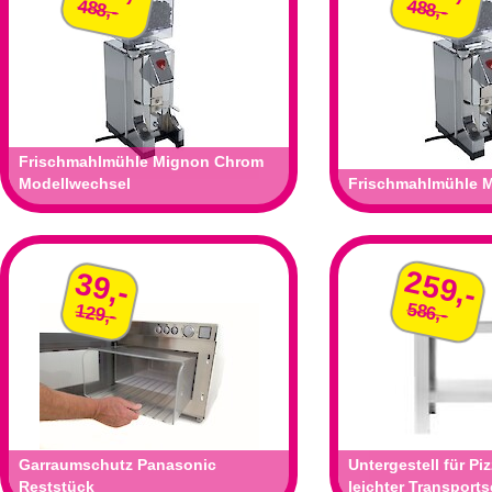
488,-
488,-
Frischmahlmühle Mignon Chrom
Modellwechsel
Frischmahlmühle 
259,-
39,-
586,-
129,-
Garraumschutz Panasonic
Untergestell für P
Reststück
leichter Transport